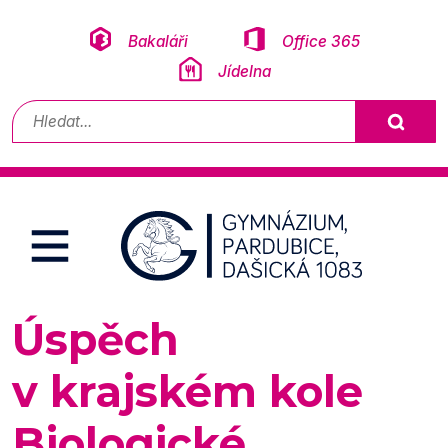
Přeskočit na obsah
Bakaláři
Office 365
Jídelna
Vyhledávání
Úspěch
v krajském kole
Biologické