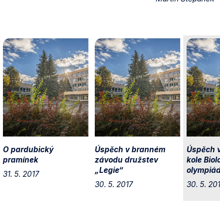
O pardubický
Úspěch v branném
Úspěch v
pramínek
závodu družstev
kole Biol
„Legie“
olympiá
31. 5. 2017
30. 5. 2017
30. 5. 20