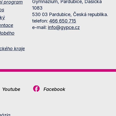
Gymnázium, Pardubice, Dašická
ní program
1083
os
530 03 Pardubice, Česká republika.
ký
telefon:
466 650 715
entace
e-mail:
info@gypce.cz
dobého
ckého kraje
Youtube
Facebook
ázia.