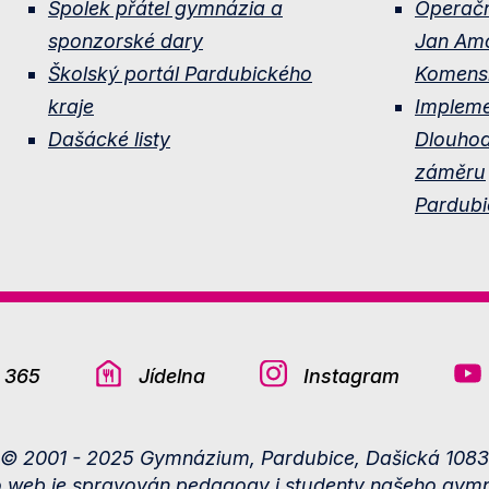
Spolek přátel gymnázia a
Operač
sponzorské dary
Jan Am
Školský portál Pardubického
Komens
kraje
Implem
Dašácké listy
Dlouho
záměru
Pardubi
e 365
Jídelna
Instagram
© 2001 - 2025 Gymnázium, Pardubice, Dašická 1083
o web je spravován pedagogy i studenty našeho gymn