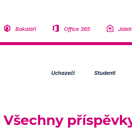
Přeskočit na obsah
Bakaláři
Office 365
Jídel
Uchazeči
Studenti
Všechny příspěvk