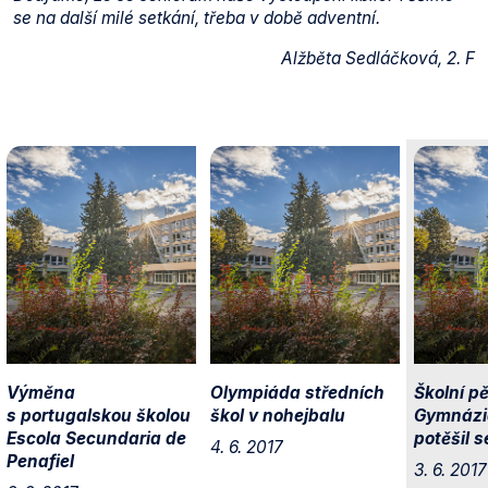
se na další milé setkání, třeba v době adventní.
Alžběta Sedláčková, 2. F
Výměna
Olympiáda středních
Školní p
s portugalskou školou
škol v nohejbalu
Gymnázi
Escola Secundaria de
potěšil s
4. 6. 2017
Penafiel
3. 6. 2017