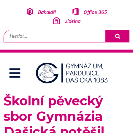
Přeskočit na obsah
Bakaláři
Office 365
Jídelna
Vyhledávání
Školní pěvecký
sbor Gymnázia
Dašická potěšil