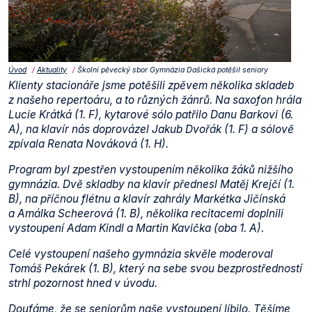
Úvod
Aktuality
Školní pěvecký sbor Gymnázia Dašická potěšil seniory
Klienty stacionáře jsme potěšili zpěvem několika skladeb
z našeho repertoáru, a to různých žánrů. Na saxofon hrála
Lucie Krátká (1. F), kytarové sólo patřilo Danu Barkovi (6.
A), na klavír nás doprovázel Jakub Dvořák (1. F) a sólově
zpívala Renata Nováková (1. H).
Program byl zpestřen vystoupením několika žáků nižšího
gymnázia. Dvě skladby na klavír přednesl Matěj Krejčí (1.
B), na příčnou flétnu a klavír zahrály Markétka Jičínská
a Amálka Scheerová (1. B), několika recitacemi doplnili
vystoupení Adam Kindl a Martin Kavička (oba 1. A).
Celé vystoupení našeho gymnázia skvěle moderoval
Tomáš Pekárek (1. B), který na sebe svou bezprostředností
strhl pozornost hned v úvodu.
Doufáme, že se seniorům naše vystoupení líbilo. Těšíme