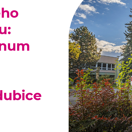
ého
u:
anum
dubice