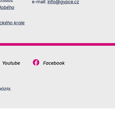
e-mail:
info@gypce.cz
dobého
ckého kraje
Youtube
Facebook
ázia.