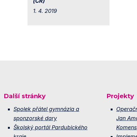
(ČR)
1. 4. 2019
Další stránky
Projekty
Spolek přátel gymnázia a
Operač
sponzorské dary
Jan Am
Školský portál Pardubického
Komens
kraje
Implem