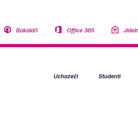
Přeskočit na obsah
Bakaláři
Office 365
Jídel
Uchazeči
Studenti