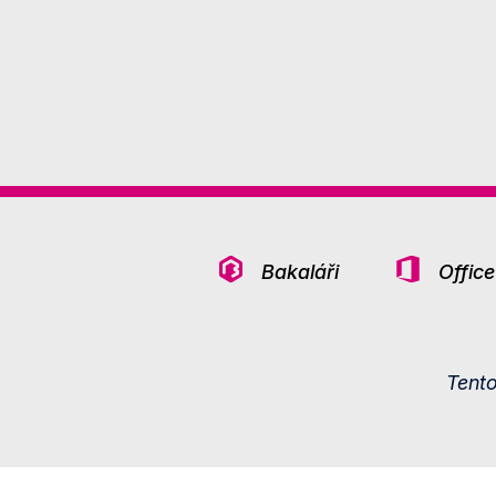
Bakaláři
Offic
Tent