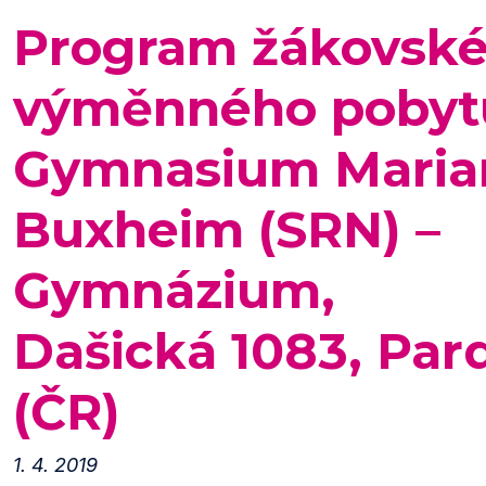
Program žákovsk
výměnného pobyt
Gymnasium Mari
Buxheim (SRN) –
Gymnázium,
Dašická 1083, Par
(ČR)
1. 4. 2019