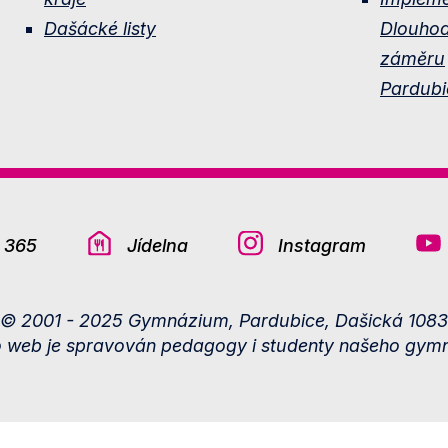
Dašácké listy
Dlouho
záměru
Pardubi
e 365
Jídelna
Instagram
© 2001 - 2025 Gymnázium, Pardubice, Dašická 1083
o web je spravován pedagogy i studenty našeho gymn