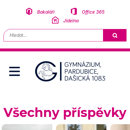
Přeskočit na obsah
Bakaláři
Office 365
Jídelna
Vyhledávání
Všechny příspěvky