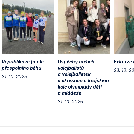
Republikové finále
Úspěchy našich
Exkurze 
přespolního běhu
volejbalistů
23. 10. 2
a volejbalistek
31. 10. 2025
v okresním a krajském
kole olympiády dětí
a mládeže
31. 10. 2025