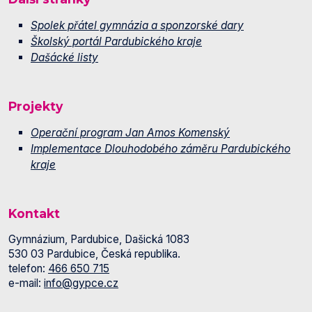
Spolek přátel gymnázia a sponzorské dary
Školský portál Pardubického kraje
Dašácké listy
Projekty
Operační program Jan Amos Komenský
Implementace Dlouhodobého záměru Pardubického
kraje
Kontakt
Gymnázium, Pardubice, Dašická 1083
530 03 Pardubice, Česká republika.
telefon:
466 650 715
e-mail:
info@gypce.cz