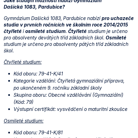
Jaké studijní možnosti nabízí Gymnázium
Dašická 1083, Pardubice?
Gymnázium Dašická 1083, Pardubice nabízí
pro uchazeče
studia v prvních ročnících ve školním roce 2014/2015
čtyřleté
i
osmileté studium
.
Čtyřleté
studium je určeno
pro absolventy devátých tříd základních škol.
Osmileté
studium je určeno pro absolventy pátých tříd základních
škol.
Čtyřleté studium:
Kód oboru: 79-41-K/41
Kategorie vzdělání: Čtyřletá gymnaziální příprava,
po ukončeném 9. ročníku základní školy
Skupina oboru: Obecné vzdělávání (Gymnaziální)
(Kód: 79)
Výstupní certifikát: vysvědčení o maturitní zkoušce
Osmileté studium:
Kód oboru: 79-41-K/81