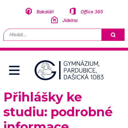
Přeskočit na obsah
Bakaláři
Office 365
Jídelna
Vyhledávání
Přihlášky ke
studiu: podrobné
informace