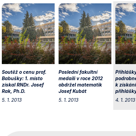
Soutěž o cenu prof.
Poslední fakultní
Přihlášky
Babušky: 1. místo
medaili v roce 2012
podrobn
získal RNDr. Josef
obdržel matematik
k získání
Rak, Ph.D.
Josef Kubát
přihlášk
5. 1. 2013
5. 1. 2013
4. 1. 2013