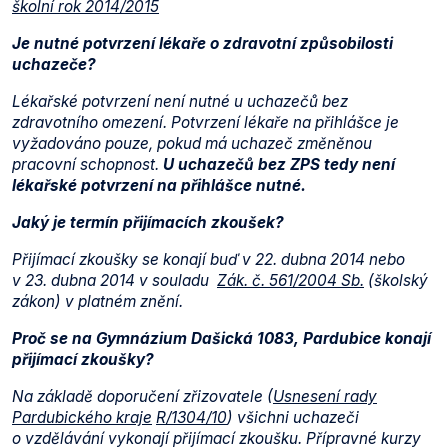
školní rok 2014/2015
Je nutné potvrzení lékaře o zdravotní způsobilosti
uchazeče?
Lékařské potvrzení není nutné u uchazečů bez
zdravotního omezení. Potvrzení lékaře na přihlášce je
vyžadováno pouze, pokud má uchazeč změněnou
pracovní schopnost.
U uchazečů bez ZPS tedy není
lékařské potvrzení na přihlášce nutné.
Jaký je termín přijímacích zkoušek?
Přijímací zkoušky se konají buď v 22. dubna 2014 nebo
v 23. dubna 2014 v souladu
Zák. č. 561/2004 Sb.
(školský
zákon) v platném znění.
Proč se na Gymnázium Dašická 1083, Pardubice konají
přijímací zkoušky?
Na základě doporučení zřizovatele (
Usnesení rady
Pardubického kraje
R/1304/10
) všichni uchazeči
o vzdělávání vykonají přijímací zkoušku. Přípravné kurzy