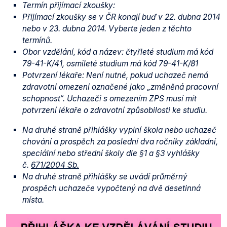
Termín přijímací zkoušky:
Přijímací zkoušky se v ČR konají buď v 22. dubna 2014
nebo v 23. dubna 2014. Vyberte jeden z těchto
termínů.
Obor vzdělání, kód a název: čtyřleté studium má kód
79-41-K/41, osmileté studium má kód 79-41-K/81
Potvrzení lékaře: Není nutné, pokud uchazeč nemá
zdravotní omezení označené jako „změněná pracovní
schopnost“. Uchazeči s omezením ZPS musí mít
potvrzení lékaře o zdravotní způsobilosti ke studiu.
Na druhé straně přihlášky vyplní škola nebo uchazeč
chování a prospěch za poslední dva ročníky základní,
speciální nebo střední školy dle §1 a §3 vyhlášky
č.
671/2004 Sb.
Na druhé straně přihlášky se uvádí průměrný
prospěch uchazeče vypočtený na dvě desetinná
místa.