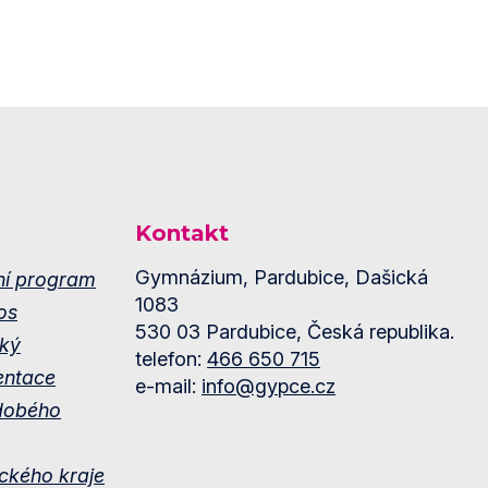
Kontakt
Gymnázium, Pardubice, Dašická
ní program
1083
os
530 03 Pardubice, Česká republika.
ký
telefon:
466 650 715
entace
e-mail:
info@gypce.cz
dobého
ckého kraje