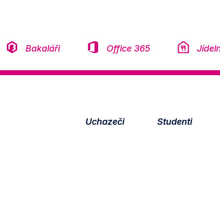
Přeskočit na obsah
Bakaláři
Office 365
Jídel
Uchazeči
Studenti