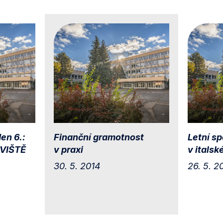
en 6.:
Finanční gramotnost
Letní sp
VIŠTĚ
v praxi
v itals
30. 5. 2014
26. 5. 2