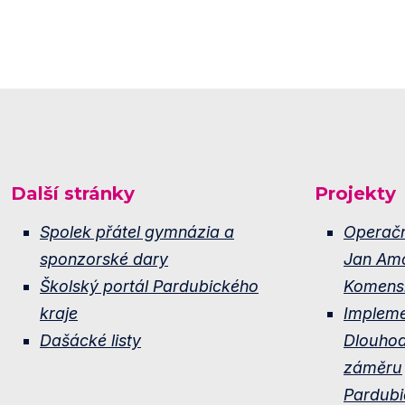
Další stránky
Projekty
Spolek přátel gymnázia a
Operač
sponzorské dary
Jan Am
Školský portál Pardubického
Komens
kraje
Implem
Dašácké listy
Dlouho
záměru
Pardubi