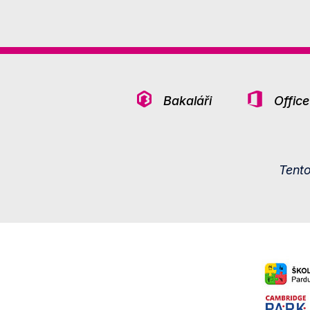
Bakaláři
Offic
Tent