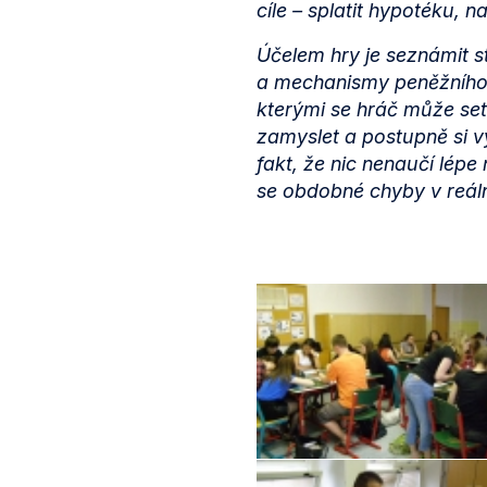
cíle – splatit hypotéku, n
Účelem hry je seznámit s
a mechanismy peněžního t
kterými se hráč může set
zamyslet a postupně si vy
fakt, že nic nenaučí lépe
se obdobné chyby v reál