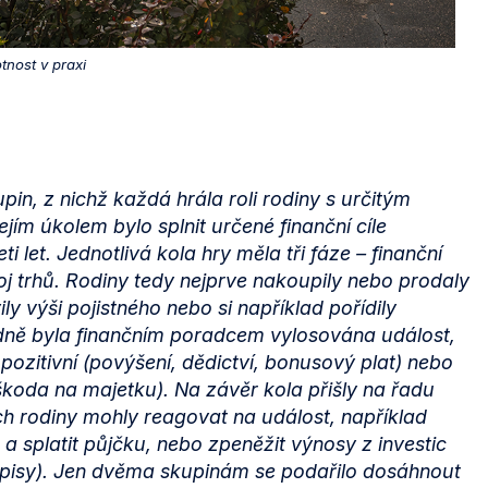
tnost v praxi
upin, z nichž každá hrála roli rodiny s určitým
ím úkolem bylo splnit určené finanční cíle
i let. Jednotlivá kola hry měla tři fáze – finanční
oj trhů. Rodiny tedy nejprve nakoupily nebo prodaly
ly výši pojistného nebo si například pořídily
ně byla finančním poradcem vylosována událost,
 pozitivní (povýšení, dědictví, bonusový plat) nebo
 škoda na majetku). Na závěr kola přišly na řadu
ch rodiny mohly reagovat na událost, například
é a splatit půjčku, nebo zpeněžit výnosy z investic
hopisy). Jen dvěma skupinám se podařilo dosáhnout