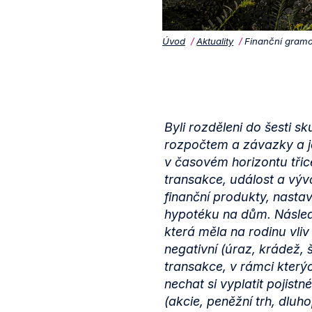
Úvod
Aktuality
Finanční gramo
Byli rozděleni do šesti sk
rozpočtem a závazky a jej
v časovém horizontu třicet
transakce, událost a výv
finanční produkty, nastavi
hypotéku na dům. Násled
která měla na rodinu vliv
negativní (úraz, krádež,
transakce, v rámci který
nechat si vyplatit pojistn
(akcie, peněžní trh, dlu