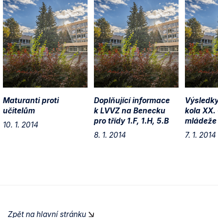
Maturanti proti
Doplňující informace
Výsledky
učitelům
k LVVZ na Benecku
kola XX.
pro třídy 1.F, 1.H, 5.B
mládeže 
10. 1. 2014
8. 1. 2014
7. 1. 2014
Zpět na hlavní stránku