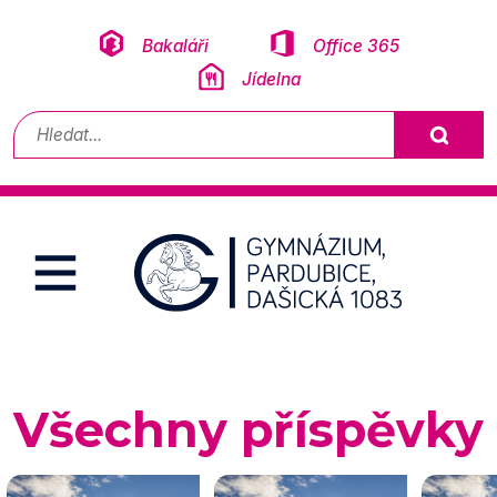
Přeskočit na obsah
Bakaláři
Office 365
Jídelna
Vyhledávání
Všechny příspěvky