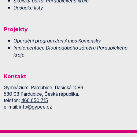
Školský portál Pardubického kraje
Dašácké listy
Projekty
Operační program Jan Amos Komenský
Implementace Dlouhodobého záměru Pardubického
kraje
Kontakt
Gymnázium, Pardubice, Dašická 1083
530 03 Pardubice, Česká republika.
telefon:
466 650 715
e-mail:
info@gypce.cz