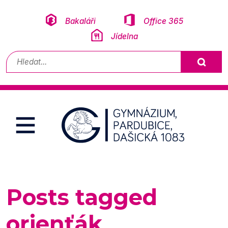
Přeskočit na obsah
Bakaláři
Office 365
Jídelna
Vyhledávání
Posts tagged
orienťák