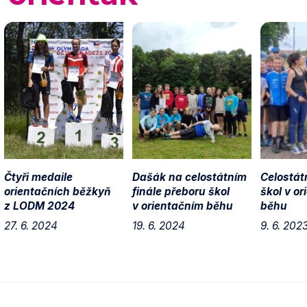
Čtyři medaile
Dašák na celostátním
Celostátn
orientačních běžkyň
finále přeboru škol
škol v o
z LODM 2024
v orientačním běhu
běhu
27. 6. 2024
19. 6. 2024
9. 6. 202